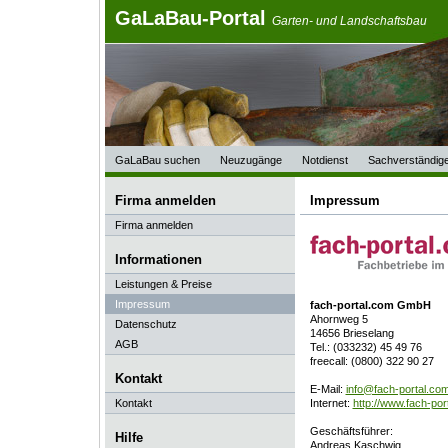
GaLaBau-Portal
Garten- und Landschaftsbau
GaLaBau suchen
Neuzugänge
Notdienst
Sachverständig
Firma anmelden
Impressum
Firma anmelden
Informationen
Leistungen & Preise
Impressum
fach-portal.com GmbH
Ahornweg 5
Datenschutz
14656 Brieselang
AGB
Tel.: (033232) 45 49 76
freecall: (0800) 322 90 27
Kontakt
E-Mail:
info@fach-portal.co
Kontakt
Internet:
http://www.fach-por
Geschäftsführer:
Hilfe
Andreas Kaschwig,