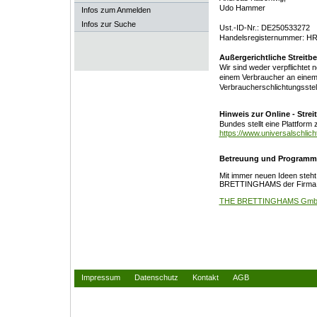
Udo Hammer
Infos zum Anmelden
Infos zur Suche
Ust.-ID-Nr.: DE250533272
Handelsregisternummer: H
Außergerichtliche Streitb
Wir sind weder verpflichtet no
einem Verbraucher an einem 
Verbraucherschlichtungsstel
Hinweis zur Online - Strei
Bundes stellt eine Plattform 
https://www.universalschlich
Betreuung und Programm
Mit immer neuen Ideen steht
BRETTINGHAMS der Firma fa
THE BRETTINGHAMS Gm
Impressum
Datenschutz
Kontakt
AGB