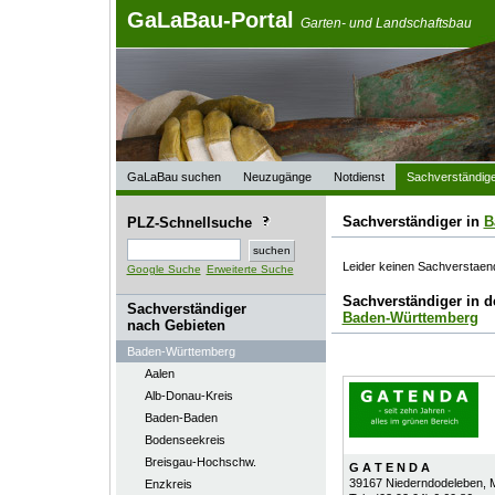
GaLaBau-Portal
Garten- und Landschaftsbau
GaLaBau suchen
Neuzugänge
Notdienst
Sachverständig
Sachverständiger in
B
PLZ-Schnellsuche
Leider keinen Sachverstaen
Google Suche
Erweiterte Suche
Sachverständiger in 
Sachverständiger
Baden-Württemberg
nach Gebieten
Baden-Württemberg
Aalen
Alb-Donau-Kreis
Baden-Baden
Bodenseekreis
Breisgau-Hochschw.
G A T E N D A
39167
Niederndodeleben
, 
Enzkreis