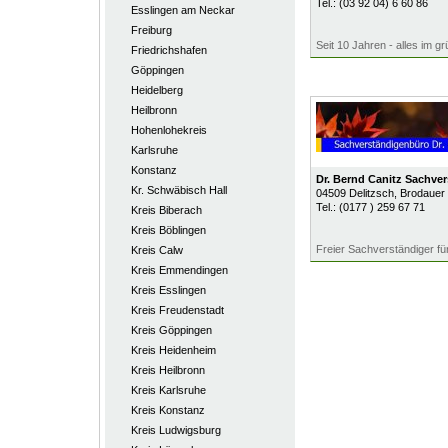
Tel.:
(03 92 04) 6 60 86
Esslingen am Neckar
Freiburg
Seit 10 Jahren - alles im g
Friedrichshafen
Göppingen
Heidelberg
Heilbronn
Hohenlohekreis
Karlsruhe
Konstanz
Dr. Bernd Canitz Sachve
Kr. Schwäbisch Hall
04509
Delitzsch
, Brodauer
Tel.:
(0177 ) 259 67 71
Kreis Biberach
Kreis Böblingen
Freier Sachverständiger f
Kreis Calw
Kreis Emmendingen
Kreis Esslingen
Kreis Freudenstadt
Kreis Göppingen
Kreis Heidenheim
Kreis Heilbronn
Kreis Karlsruhe
Kreis Konstanz
Kreis Ludwigsburg