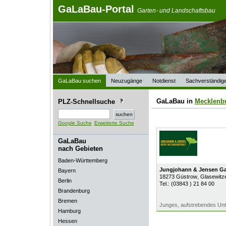
GaLaBau-Portal
Garten- und Landschaftsbau
GaLaBau suchen
Neuzugänge
Notdienst
Sachverständig
GaLaBau in
Mecklenb
PLZ-Schnellsuche
Google Suche
Erweiterte Suche
GaLaBau
nach Gebieten
Baden-Württemberg
Jungjohann & Jensen Ga
Bayern
18273
Güstrow
, Glasewit
Berlin
Tel.:
(03843 ) 21 84 00
Brandenburg
Bremen
Junges, aufstrebendes Un
Hamburg
Hessen