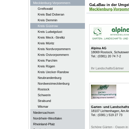
Mecklenburg-Vorpommern
GaLaBau in der Umge
Greifswald
Mecklenburg-Vorpom
Kreis Bad Doberan
Kreis Demmin
Kreis Güstrow
Kreis Ludwigslust
Kreis Meck.-Strelitz
Kreis Müritz
Alpina AG
Kreis Nordvorpommern
18069
Rostock
, Schutower
Kreis Ostvorpommern
Tel.:
(0381) 20 74 7-2
Kreis Parchim
Kreis Rügen
Ihr LandschaftsGärtner
Kreis Uecker-Randow
Neubrandenburg
Nordwestmecklenburg
Rostock
Schwerin
Stralsund
Wismar
Garten- und Landschafts
18107
Lichtenhagen
, Am A
Niedersachsen
Tel.:
(0381 ) 519 27 73
Nordrhein-Westfalen
Rheinland-Pfalz
Schöne Gärten - Oasen in 