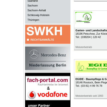
Saarland
Sachsen
Sachsen-Anhalt
Schleswig-Holstein
Thüringen
Garten- und Landschaft
18196
Petschow
, Zur Köst
Tel.:
(038204 ) 120 42
Meisterbetrieb
EGIDE - Baumpflege & Ga
18146
Rostock
, Beim Ping
Tel.:
(03 81) 4 99 76 78
Meisterbetrieb seit 1993