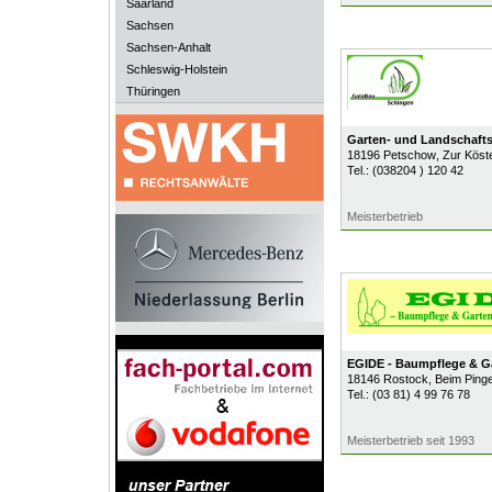
Saarland
Sachsen
Sachsen-Anhalt
Schleswig-Holstein
Thüringen
Garten- und Landschaft
18196
Petschow
, Zur Köst
Tel.:
(038204 ) 120 42
Meisterbetrieb
EGIDE - Baumpflege & Ga
18146
Rostock
, Beim Ping
Tel.:
(03 81) 4 99 76 78
Meisterbetrieb seit 1993