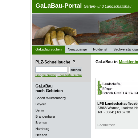
GaLaBau-Portal
Garten- und Landschaftsbau
GaLaBau suchen
Neuzugänge
Notdienst
Sachverständig
GaLaBau in
Mecklenb
PLZ-Schnellsuche
Google Suche
Erweiterte Suche
GaLaBau
nach Gebieten
Baden-Württemberg
LPB Landschaftspflegeb
Bayern
23968
Wismar
, Liselotte-
Berlin
Tel.:
(03841) 63 67 30
Brandenburg
Bremen
Fachbetrieb
Hamburg
Hessen