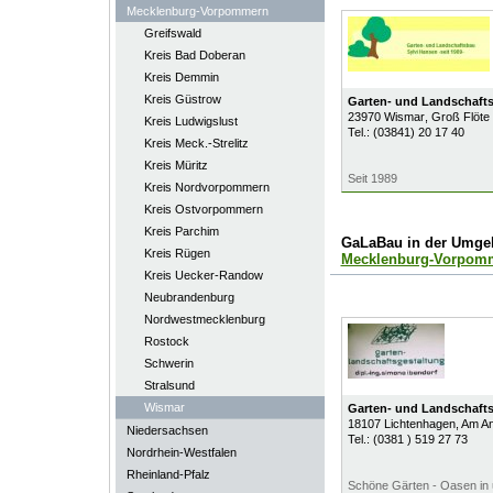
Mecklenburg-Vorpommern
Greifswald
Kreis Bad Doberan
Kreis Demmin
Kreis Güstrow
Garten- und Landschafts
23970
Wismar
, Groß Flöte 
Kreis Ludwigslust
Tel.:
(03841) 20 17 40
Kreis Meck.-Strelitz
Kreis Müritz
Seit 1989
Kreis Nordvorpommern
Kreis Ostvorpommern
Kreis Parchim
GaLaBau in der Umge
Kreis Rügen
Mecklenburg-Vorpom
Kreis Uecker-Randow
Neubrandenburg
Nordwestmecklenburg
Rostock
Schwerin
Stralsund
Wismar
Garten- und Landschafts
18107
Lichtenhagen
, Am A
Niedersachsen
Tel.:
(0381 ) 519 27 73
Nordrhein-Westfalen
Rheinland-Pfalz
Schöne Gärten - Oasen in 